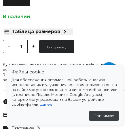
В наличии
Таблица размеров
-
+
В корзину
Куртка оверсайз из экозамши — стиль и комфорт в одной
вещи!
Файлы cookie
Элегантная модель коричневого оттенка с двубортной
застёжкой и крупными пуговицами. Свободный крой не
Для обеспечения оптимальной работы, анализа
сковывает движений, подчёркивает современный образ.
использования и улучшения пользовательского опыта
на сайте могут использоваться системы веб-аналитики
Мягкая текстура экозамши приятна на ощупь, практична в
(в том числе Яндекс.Метрика, Google Analytics),
носке. Идеальна для прохладных дней — сочетайте с
которые могут размещать на Вашем устройстве
джинсами, юбками или брюками. Добавит шарма любому луку!
Характеристики
cookie-файлы.
далее
Оплата
Принимаю
Доставка