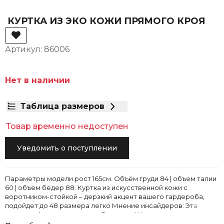
КУРТКА ИЗ ЭКО КОЖИ ПРЯМОГО КРОЯ
Артикул: 86006
Нет в наличии
Таблица размеров
Товар временно недоступен
Уведомить о поступлении
Параметры модели рост 165см. Объём груди 84 | объем талии
60 | объем бёдер 88. Куртка из искусственной кожи с
воротником-стойкой – дерзкий акцент вашего гардероба,
подойдет до 48 размера легко Мнение инсайдеров: Эта
модель – фаворит у модных блогеров! Качественная экокожа
с эффектом матовости выглядит дорого, а металлические