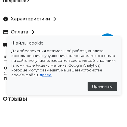
Подробнее
клепки добавляют нотку бунтарства...
Характеристики
Оплата
Файлы cookie
Доставка
Для обеспечения оптимальной работы, анализа
использования и улучшения пользовательского опыта
Склады
на сайте могут использоваться системы веб-аналитики
(в том числе Яндекс.Метрика, Google Analytics),
Остались вопросы?
которые могут размещать на Вашем устройстве
Создали для вас подборку часто задаваемых вопросов.
cookie-файлы.
далее
Переходи по ссылке
.
Принимаю
Отзывы