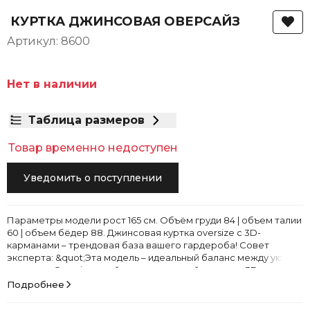
КУРТКА ДЖИНСОВАЯ ОВЕРСАЙЗ
Артикул: 8600
Нет в наличии
Таблица размеров
Товар временно недоступен
Уведомить о поступлении
Параметры модели рост 165 см. Объём груди 84 | объем талии
60 | объем бёдер 88. Джинсовая куртка oversize с 3D-
карманами – трендовая база вашего гардероба! Совет
эксперта: &quot;Эта модель – идеальный баланс между уютом
и стилем. Oversize-крой создает модный силуэт, а 3D-карманы
добавляют объем и динамику. Выбирайте молочный оттенок
Подробнее
для нежности или голубой – для свежести образа...