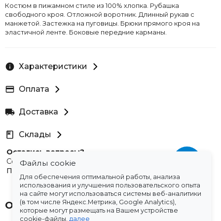
Костюм в пижамном стиле из 100% хлопка. Рубашка
свободного кроя. Отложной воротник. Длинный рукав с
манжетой. Застежка на пуговицы. Брюки прямого кроя на
эластичной ленте. Боковые передние карманы.
Характеристики
Оплата
Доставка
Склады
Остались вопросы?
Создали для вас подборку часто задаваемых вопросов.
Файлы cookie
Переходи по ссылке
.
Для обеспечения оптимальной работы, анализа
использования и улучшения пользовательского опыта
на сайте могут использоваться системы веб-аналитики
(в том числе Яндекс.Метрика, Google Analytics),
Отзывы
которые могут размещать на Вашем устройстве
cookie-файлы.
далее