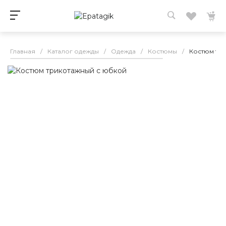
Главная
/
Каталог одежды
/
Одежда
/
Костюмы
/
Костюм тр