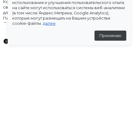
Костюм из кашемира состоит из джемпера и юбки. Джемпер
использования и улучшения пользовательского опыта
свободного кроя в рубчик, с воротником-стойкой. Юбка
на сайте могут использоваться системы веб-аналитики
длинная гофре на резинке.
(в том числе Яндекс.Метрика, Google Analytics),
Параметры модели рост 167см. Объём груди 86, объем талии
которые могут размещать на Вашем устройстве
61, объем бедер 92.
cookie-файлы.
далее
Принимаю
Характеристики
Оплата
Доставка
Склады
Остались вопросы?
Создали для вас подборку часто задаваемых вопросов.
Переходи по ссылке
.
Отзывы