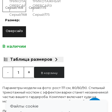
Серый/168
Серый/175
Размер:
Оверсайз
В наличии
Таблица размеров
-
+
В корзину
Параметры модели на фото: рост 171 см, 80/60/90. Стильный
трикотажный костюм с эффектом варки станет незаменимой
частью вашего гардероба. Комплект включает худи на
молнии с отложным воротником и свободные брюки с
акцентными швами. Единый размер оверсайз обеспечивает
Файлы cookie
идеальную посадку до 50 размера. Модель представлена в
Подробнее