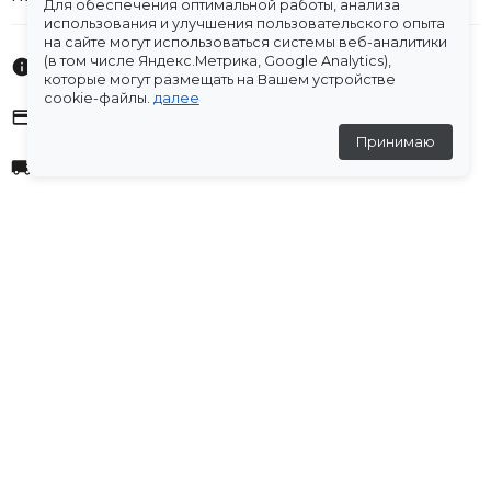
Для обеспечения оптимальной работы, анализа
двух трендовых оттенках...
использования и улучшения пользовательского опыта
на сайте могут использоваться системы веб-аналитики
(в том числе Яндекс.Метрика, Google Analytics),
Характеристики
которые могут размещать на Вашем устройстве
cookie-файлы.
далее
Оплата
Принимаю
Доставка
Склады
Остались вопросы?
Создали для вас подборку часто задаваемых вопросов.
Переходи по ссылке
.
Отзывы
★
5
(1 отзыв)