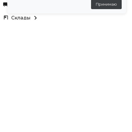
Доставка
Принимаю
Склады
Остались вопросы?
Создали для вас подборку часто задаваемых вопросов.
Переходи по ссылке
.
Отзывы
★
5
(1 отзыв)
Ларькова Наталья
29 июля 2026
★
★
★
★
★
Получила, всё подошло