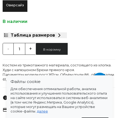
Оверсайз
В наличии
Таблица размеров
-
+
В корзину
Костюм из трикотажного материала, состоящего из хлопка.
Худи с капюшоном Брюки прямого кроя.
Параметры модели рост 167см. Объём груди 86, объем талии
61, объем бедер 92.
Файлы cookie
Для обеспечения оптимальной работы, анализа
использования и улучшения пользовательского опыта
Характеристики
на сайте могут использоваться системы веб-аналитики
(в том числе Яндекс.Метрика, Google Analytics),
которые могут размещать на Вашем устройстве
Оплата
cookie-файлы.
далее