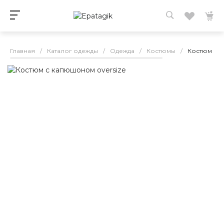
Главная
/
Каталог одежды
/
Одежда
/
Костюмы
/
Костюм с к