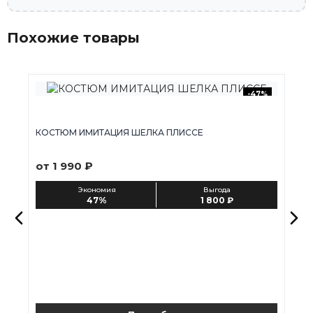
Похожие товары
-47%
КОСТЮМ ИМИТАЦИЯ ШЕЛКА ПЛИССЕ
от 1 990 ₽
Экономия
Выгода
47%
1 800 ₽
К
о