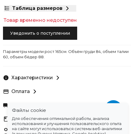
Таблица размеров
Товар временно недоступен
Уведомить о поступлении
Параметры модели рост 165см. Объём груди 84, объем талии
60, объем бёдер 88.
Характеристики
Оплата
Доставка
Файлы cookie
Склады
Для обеспечения оптимальной работы, анализа
использования и улучшения пользовательского опыта
на сайте могут использоваться системы веб-аналитики
Остались вопросы?
(в том числе Яндекс.Метрика, Google Analytics),