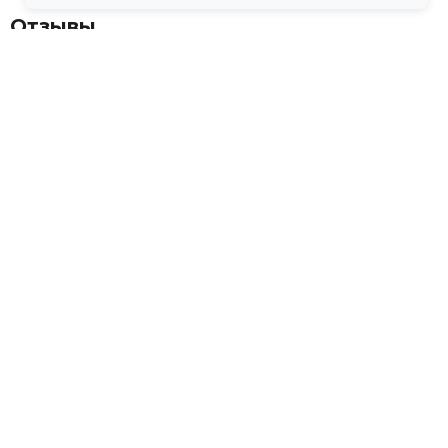
Отзывы
💬
Отзывов пока нет
Дополни образ
Похожие товары
-10%