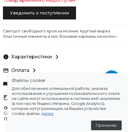
Товар временно недоступен
Уведомить о поступлении
Свитшот свободного кроя на молнии. Круглый вырез.
Эластичные манжеты и низ. Боковые карманы на молнии.
Характеристики
Оплата
Файлы cookie
Доставка
Для обеспечения оптимальной работы, анализа
использования и улучшения пользовательского опыта
Склады
на сайте могут использоваться системы веб-аналитики
(в том числе Яндекс.Метрика, Google Analytics),
Остались вопросы?
которые могут размещать на Вашем устройстве
Создали для вас подборку часто задаваемых вопросов.
cookie-файлы.
далее
Переходи по ссылке
.
Принимаю