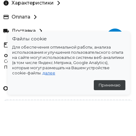
Характеристики
Оплата
Доставка
Файлы cookie
Склады
Для обеспечения оптимальной работы, анализа
использования и улучшения пользовательского опыта
Остались вопросы?
на сайте могут использоваться системы веб-аналитики
Создали для вас подборку часто задаваемых вопросов.
(в том числе Яндекс.Метрика, Google Analytics),
Переходи по ссылке
.
которые могут размещать на Вашем устройстве
cookie-файлы.
далее
Принимаю
Отзывы
💬