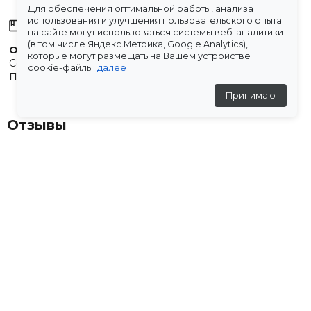
Для обеспечения оптимальной работы, анализа
использования и улучшения пользовательского опыта
Склады
на сайте могут использоваться системы веб-аналитики
(в том числе Яндекс.Метрика, Google Analytics),
Остались вопросы?
которые могут размещать на Вашем устройстве
Создали для вас подборку часто задаваемых вопросов.
cookie-файлы.
далее
Переходи по ссылке
.
Принимаю
Отзывы
★
5
(3 отзыва)
Яковчук Алена
17 марта 2026
★
★
★
★
★
Здравствуйте, спасибо за посылку. Все подошло