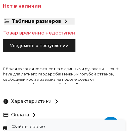
Нет в наличии
Таблица размеров
Товар временно недоступен
Уведомить о поступлении
Лёгкая вязаная кофта-сетка с длинными рукавами — must
have для летнего гардероба! Нежный голубой оттенок,
свободный крой и завязка на подоле создают
расслабленный, но стильный образ. Воздушная ткань
обеспечивает комфорт в жаркую погоду. Сочетается с
джинсами, шортами, юбками. Идеальна для прогулок, отдыха и
неформальных встреч. Добавит изюминку любому луку!
Характеристики
Оплата
Файлы cookie
Доставка