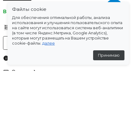
Файлы cookie
В наличии
Для обеспечения оптимальной работы, анализа
использования и улучшения пользовательского опыта
Таблица размеров
на сайте могут использоваться системы веб-аналитики
(в том числе Яндекс.Метрика, Google Analytics),
которые могут размещать на Вашем устройстве
-
+
cookie-файлы.
далее
В корзину
Принимаю
Характеристики
Оплата
Доставка
Склады
Остались вопросы?
Создали для вас подборку часто задаваемых вопросов.
Переходи по ссылке
.