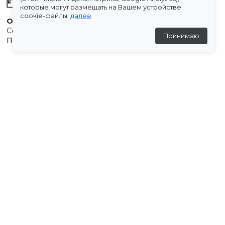
Склады
которые могут размещать на Вашем устройстве
cookie-файлы.
далее
Остались вопросы?
Создали для вас подборку часто задаваемых вопросов.
Принимаю
Переходи по ссылке
.
Отзывы
★
5
(1 отзыв)
Елена
11 февраля 2026
★
★
★
★
★
Все получила! Спасибо! Все как всегда - на
высоте! ❤️