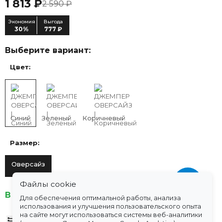
1 813 ₽
2 590 ₽
Экономия
Выгода
30%
777 ₽
Выберите вариант:
Цвет:
Синий
Зеленый
Коричневый
Размер:
Оверсайз
Файлы cookie
В наличии
Для обеспечения оптимальной работы, анализа
использования и улучшения пользовательского опыта
на сайте могут использоваться системы веб-аналитики
Таблица размеров