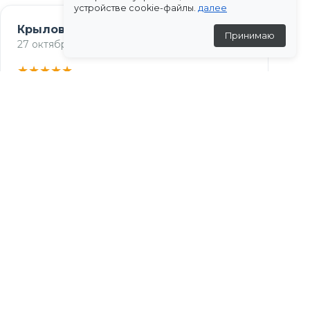
устройстве cookie-файлы.
далее
Крылова Анастасия Васильевна
Принимаю
27 октября 2025
★
★
★
★
★
Получила посылку! Качество вещей отличное,
свитеры очень приятные к телу))