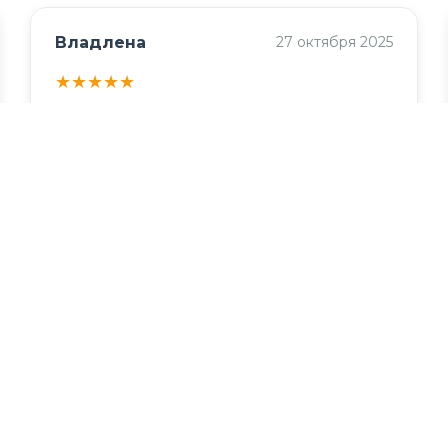
Владлена
27 октября 2025
★
★
★
★
★
Заказ получила. Спасибо. Джемпер очень
понравился