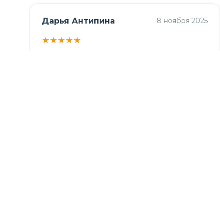
Дарья Антипина
8 ноября 2025
★
★
★
★
★
Заказ получила. Всё понравилось💓
Дополни образ