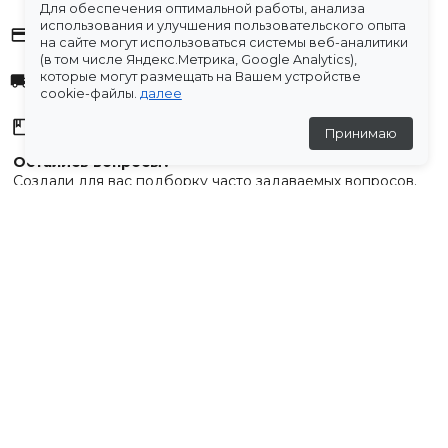
Для обеспечения оптимальной работы, анализа
использования и улучшения пользовательского опыта
Оплата
на сайте могут использоваться системы веб-аналитики
(в том числе Яндекс.Метрика, Google Analytics),
которые могут размещать на Вашем устройстве
Доставка
cookie-файлы.
далее
Склады
Принимаю
Остались вопросы?
Создали для вас подборку часто задаваемых вопросов.
Переходи по ссылке
.
Отзывы
💬