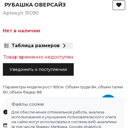
РУБАШКА ОВЕРСАЙЗ
Артикул: 91090
Нет в наличии
Таблица размеров
Товар временно недоступен
Уведомить о поступлении
Параметры модели рост 165см. Объём груди 84, объем талии
60, объем бёдер 88.
Файлы cookie
Характеристики
Для обеспечения оптимальной работы, анализа
использования и улучшения пользовательского опыта
на сайте могут использоваться системы веб-аналитики
Оплата
(в том числе Яндекс.Метрика, Google Analytics),