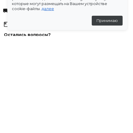
которые могут размещать на Вашем устройстве
cookie-файлы.
далее
Доставка
Принимаю
Склады
Остались вопросы?
Создали для вас подборку часто задаваемых вопросов.
Переходи по ссылке
.
Отзывы
💬
Отзывов пока нет