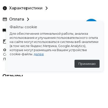
Характеристики
Оплата
Файлы cookie
Доставка
Для обеспечения оптимальной работы, анализа
использования и улучшения пользовательского опыта
Склады
на сайте могут использоваться системы веб-аналитики
(в том числе Яндекс.Метрика, Google Analytics),
Остались вопросы?
которые могут размещать на Вашем устройстве
Создали для вас подборку часто задаваемых вопросов.
cookie-файлы.
далее
Переходи по ссылке
.
Принимаю
Отзывы
★
5
(1 отзыв)
Нина Чудайкина
29 августа 2025