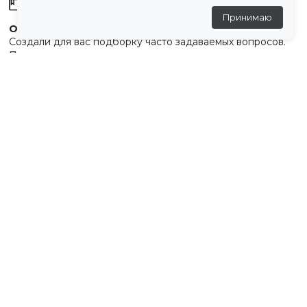
Склады
Принимаю
Остались вопросы?
Создали для вас подборку часто задаваемых вопросов.
Переходи по ссылке
.
Отзывы
💬
Отзывов пока нет
Похожие товары