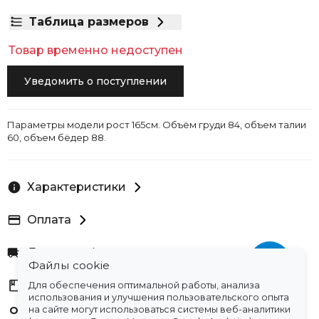
Таблица размеров
Товар временно недоступен
Уведомить о поступлении
Параметры модели рост 165см. Объём груди 84, объем талии
60, объем бёдер 88.
Характеристики
Оплата
Доставка
Файлы cookie
Склады
Для обеспечения оптимальной работы, анализа
использования и улучшения пользовательского опыта
Остались вопросы?
на сайте могут использоваться системы веб-аналитики