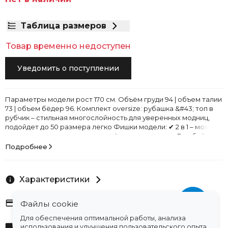
Таблица размеров
Товар временно недоступен
Уведомить о поступлении
Параметры модели рост 170 см. Объём груди 94 | объем талии
73 | объем бёдер 96. Комплект oversize: рубашка &#43; топ в
рубчик – стильная многослойность для уверенных модниц,
подойдет до 50 размера легко Фишки модели: ✔ 2 в 1 – можно
носить вместе или отдельно ✔ 4 сочных оттенка: Голубой –
свежесть морского бриза Белый – универсальная классика
Подробнее
Солнечный желтый – тренд сезона Нежно-розовый –...
Характеристики
Оплата
Файлы cookie
Для обеспечения оптимальной работы, анализа
Доставка
использования и улучшения пользовательского опыта