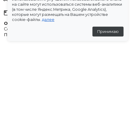
на сайте могут использоваться системы веб-аналитики
(в том числе Яндекс.Метрика, Google Analytics),
Склады
которые могут размещать на Вашем устройстве
cookie-файлы.
далее
Остались вопросы?
Создали для вас подборку часто задаваемых вопросов.
Принимаю
Переходи по ссылке
.
Отзывы
💬
Отзывов пока нет