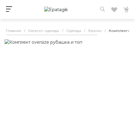
Главная
/
Каталог одежды
/
Одежда
/
Брюки
/
Комплект over