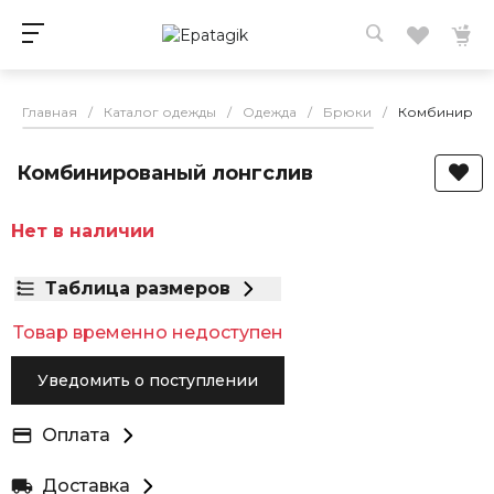
Главная
/
Каталог одежды
/
Одежда
/
Брюки
/
Комбинирова
Комбинированый лонгслив
Нет в наличии
Таблица размеров
Товар временно недоступен
Уведомить о поступлении
Оплата
Доставка