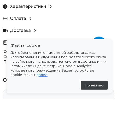
Характеристики
Оплата
Доставка
Склады
Файлы cookie
Остались вопросы?
Для обеспечения оптимальной работы, анализа
Создали для вас подборку часто задаваемых вопросов.
использования и улучшения пользовательского опыта
Переходи по ссылке
.
на сайте могут использоваться системы веб-аналитики
(в том числе Яндекс.Метрика, Google Analytics),
которые могут размещать на Вашем устройстве
cookie-файлы.
далее
Отзывы
Принимаю
💬