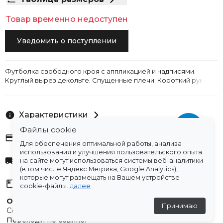
Товар временно недоступен
Уведомить о поступлении
Футболка свободного кроя с аппликацией и надписями.
Круглый вырез декольте. Спущенные плечи. Короткий рукав.
Характеристики
Файлы cookie
Оплата
Для обеспечения оптимальной работы, анализа
использования и улучшения пользовательского опыта
Доставка
на сайте могут использоваться системы веб-аналитики
(в том числе Яндекс.Метрика, Google Analytics),
которые могут размещать на Вашем устройстве
Склады
cookie-файлы.
далее
Остались вопросы?
Принимаю
Создали для вас подборку часто задаваемых вопросов.
Переходи по ссылке
.