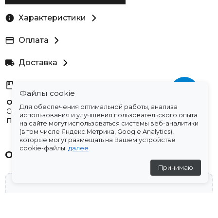
Характеристики
Оплата
Доставка
Склады
Файлы cookie
Остались вопросы?
Для обеспечения оптимальной работы, анализа
Создали для вас подборку часто задаваемых вопросов.
использования и улучшения пользовательского опыта
Переходи по ссылке
.
на сайте могут использоваться системы веб-аналитики
(в том числе Яндекс.Метрика, Google Analytics),
которые могут размещать на Вашем устройстве
cookie-файлы.
далее
Отзывы
Принимаю
💬