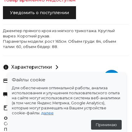
Уведомить о поступлении
Джемпер прямого кроя из мягкого трикотажа. Круглый
вырез. Короткий рукав.
Параметры модели: рост 165см. Объём груди: 84, объем
талии: 60, объем бёдер: 88.
Характеристики
Файлы cookie
Оплата
Для обеспечения оптимальной работы, анализа
использования и улучшения пользовательского опыта
Доставка
на сайте могут использоваться системы веб-аналитики
(в том числе Яндекс.Метрика, Google Analytics),
Склады
которые могут размещать на Вашем устройстве
cookie-файлы.
далее
Остались вопросы?
Создали для вас подборку часто задаваемых вопросов.
Принимаю
Переходи по ссылке
.