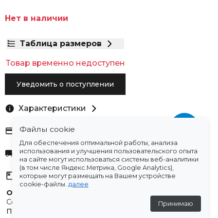
Нет в наличии
Таблица размеров
Товар временно недоступен
Уведомить о поступлении
Характеристики
Файлы cookie
Оплата
Для обеспечения оптимальной работы, анализа
использования и улучшения пользовательского опыта
Доставка
на сайте могут использоваться системы веб-аналитики
(в том числе Яндекс.Метрика, Google Analytics),
Склады
которые могут размещать на Вашем устройстве
cookie-файлы.
далее
Остались вопросы?
Создали для вас подборку часто задаваемых вопросов.
Принимаю
Переходи по ссылке
.