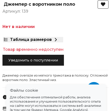
Джемпер с воротником поло
Артикул: 139
Нет в наличии
Таблица размеров
Товар временно недоступен
Уведомить о поступлении
Джемпер oversize из мягкого трикотажа в полоску. Отложной
воротник поло. Эластичный низ.
Файлы cookie
Характеристики
Для обеспечения оптимальной работы, анализа
использования и улучшения пользовательского опыта
на сайте могут использоваться системы веб-аналитики
Оплата
(в том числе Яндекс.Метрика, Google Analytics),