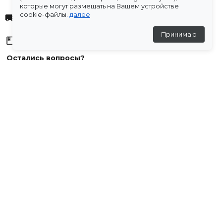
которые могут размещать на Вашем устройстве
cookie-файлы.
далее
Доставка
Принимаю
Склады
Остались вопросы?
Создали для вас подборку часто задаваемых вопросов.
Переходи по ссылке
.
Отзывы
💬
Отзывов пока нет