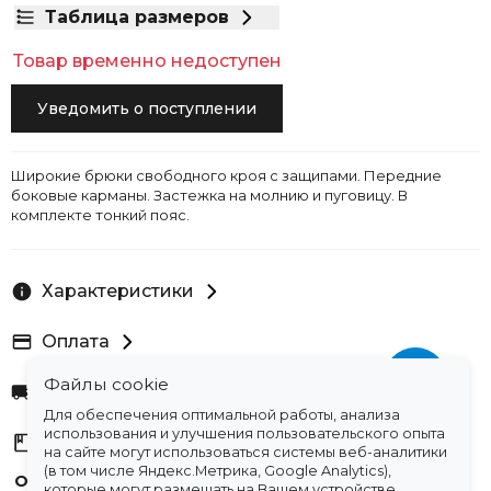
Таблица размеров
Товар временно недоступен
Уведомить о поступлении
Широкие брюки свободного кроя с защипами. Передние
боковые карманы. Застежка на молнию и пуговицу. В
комплекте тонкий пояс.
Характеристики
Оплата
Файлы cookie
Доставка
Для обеспечения оптимальной работы, анализа
использования и улучшения пользовательского опыта
Склады
на сайте могут использоваться системы веб-аналитики
(в том числе Яндекс.Метрика, Google Analytics),
Остались вопросы?
которые могут размещать на Вашем устройстве