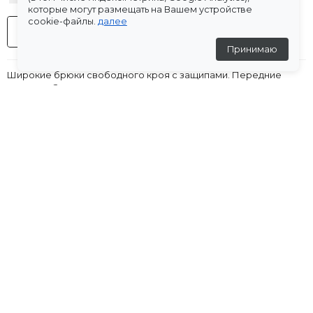
которые могут размещать на Вашем устройстве
cookie-файлы.
далее
-
+
В корзину
Принимаю
Широкие брюки свободного кроя с защипами. Передние
карманы. Застежка на молнию и пуговицу.
Характеристики
Оплата
Доставка
Склады
Остались вопросы?
Создали для вас подборку часто задаваемых вопросов.
Переходи по ссылке
.