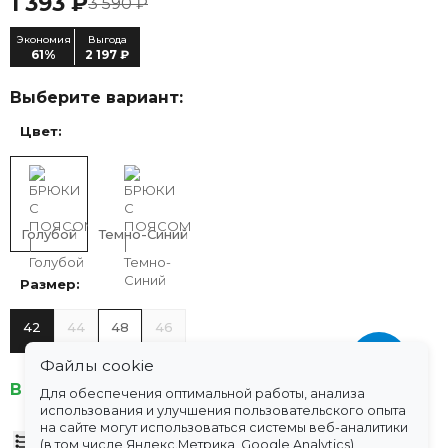
1 393 ₽
3 590 ₽
Экономия
Выгода
61%
2 197 ₽
Выберите вариант:
Цвет:
Голубой
Темно-Синий
Размер:
42
44
48
46
Файлы cookie
В наличии
Для обеспечения оптимальной работы, анализа
использования и улучшения пользовательского опыта
на сайте могут использоваться системы веб-аналитики
Таблица размеров
(в том числе Яндекс.Метрика, Google Analytics),