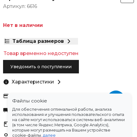
Артикул: 6616
Нет в наличии
Таблица размеров
Товар временно недоступен
Уведомить о поступлении
Характеристики
Оплата
Файлы cookie
Для обеспечения оптимальной работы, анализа
Доставка
использования и улучшения пользовательского опыта
на сайте могут использоваться системы веб-аналитики
Склады
(в том числе Яндекс.Метрика, Google Analytics),
которые могут размещать на Вашем устройстве
Остались вопросы?
cookie-файлы.
далее