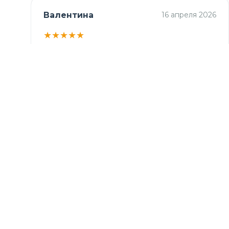
Валентина
16 апреля 2026
★
★
★
★
★
Добрый день ❤️
Спасибо большое, получила
Всё хорошо!
Дополни образ