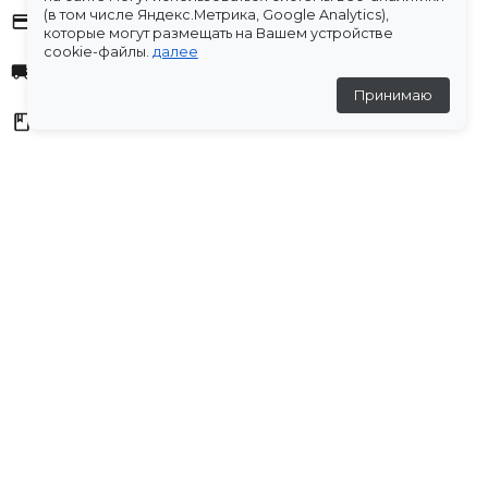
(в том числе Яндекс.Метрика, Google Analytics),
Оплата
которые могут размещать на Вашем устройстве
cookie-файлы.
далее
Доставка
Принимаю
Склады
Остались вопросы?
Создали для вас подборку часто задаваемых вопросов.
Переходи по ссылке
.
Отзывы
💬
Отзывов пока нет