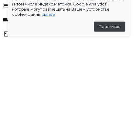
(в том числе Яндекс.Метрика, Google Analytics),
Оплата
которые могут размещать на Вашем устройстве
cookie-файлы.
далее
Доставка
Принимаю
Склады
Остались вопросы?
Создали для вас подборку часто задаваемых вопросов.
Переходи по ссылке
.
Отзывы
💬
Отзывов пока нет