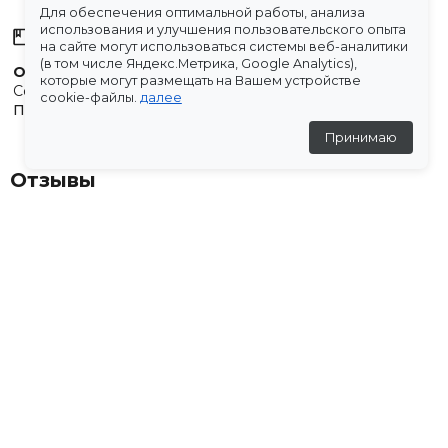
Для обеспечения оптимальной работы, анализа
использования и улучшения пользовательского опыта
Склады
на сайте могут использоваться системы веб-аналитики
(в том числе Яндекс.Метрика, Google Analytics),
Остались вопросы?
которые могут размещать на Вашем устройстве
Создали для вас подборку часто задаваемых вопросов.
cookie-файлы.
далее
Переходи по ссылке
.
Принимаю
Отзывы
★
5
(1 отзыв)
Ярославна
6 декабря 2025
★
★
★
★
★
Получила заказик. Всё хорошо, спасибо!😍