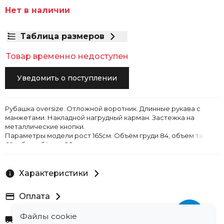
Нет в наличии
Таблица размеров
Товар временно недоступен
Уведомить о поступлении
Рубашка oversize. Отложной воротник. Длинные рукава с
манжетами. Накладной нагрудный карман. Застежка на
металлические кнопки.
Параметры модели рост 165см. Объём груди 84, объем талии
60, объем бёдер 88.
Характеристики
Оплата
Файлы cookie
Доставка