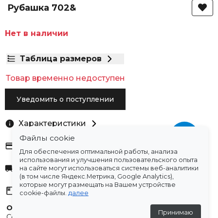
Рубашка 702&
Нет в наличии
Таблица размеров
Товар временно недоступен
Уведомить о поступлении
Характеристики
Файлы cookie
Оплата
Для обеспечения оптимальной работы, анализа
использования и улучшения пользовательского опыта
Доставка
на сайте могут использоваться системы веб-аналитики
(в том числе Яндекс.Метрика, Google Analytics),
которые могут размещать на Вашем устройстве
Склады
cookie-файлы.
далее
Остались вопросы?
Принимаю
Создали для вас подборку часто задаваемых вопросов.