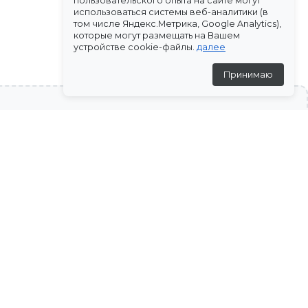
пользовательского опыта на сайте могут
использоваться системы веб-аналитики (в
том числе Яндекс.Метрика, Google Analytics),
которые могут размещать на Вашем
устройстве cookie-файлы.
далее
Принимаю
8 (800) 600-55-64