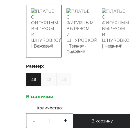
Бежевый
Темно-
Черный
Синий
Размер:
46
42
44
В наличии
Количество:
-
+
В корзину