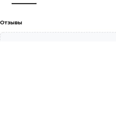
Отзывы
Похожие товары
О компании
Помощь
О нас
Оплата
Розничные магазины
Доставка