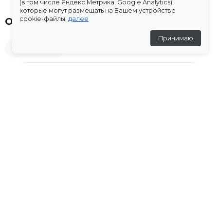
(в том числе Яндекс.Метрика, Google Analytics),
которые могут размещать на Вашем устройстве
cookie-файлы.
далее
Отзывы
Принимаю
★
5
(2 отзыва)
Айгуль
11 мая 2026
★
★
★
★
★
Добрый день. Получила. Очень довольна . Все
идеально село. Платье вообще замечательное .
Очень красивое
Дополни образ