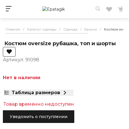
Главная
/
Каталог одежды
/
Одежда
/
Брюки
/
Костюм overs
Костюм oversize рубашка, топ и шорты
Артикул: 91098
Нет в наличии
Таблица размеров
Товар временно недоступен
Уведомить о поступлении